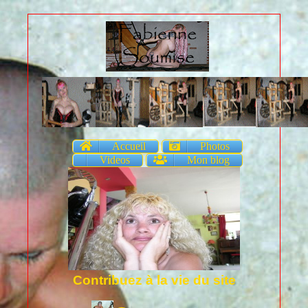
Accueil
Photos
Videos
Mon blog
Contribuez à la vie du site