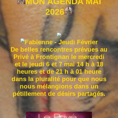
MON AGENDA MAI
2026
De belles rencontres prévues au
Privé à Frontignan le mercredi
et le jeudi 6 et 7 mai 14 h à 18
heures et de 21 h à 01 heure
dans la pluralité pour que nous
nous mélangions dans un
pétillement de désirs partagés.