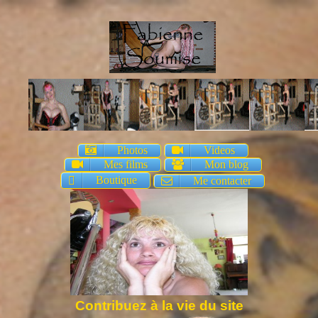
Photos
Videos
Mes films
Mon blog
Boutique
Me contacter
Contribuez à la vie du site