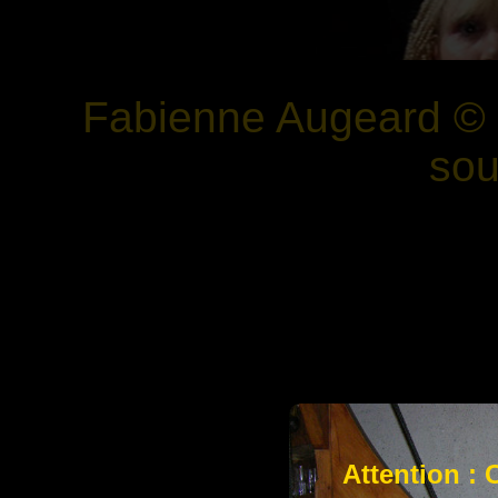
Fabienne Augeard ©
sou
Attention :