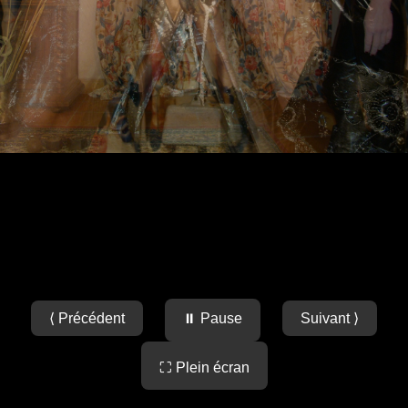
⟨ Précédent
⏸ Pause
Suivant ⟩
⛶ Plein écran