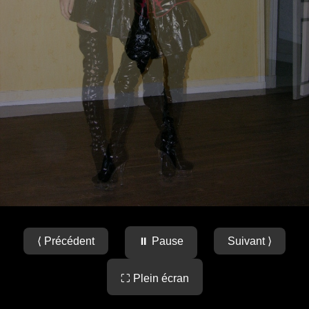
⟨ Précédent
⏸ Pause
Suivant ⟩
⛶ Plein écran