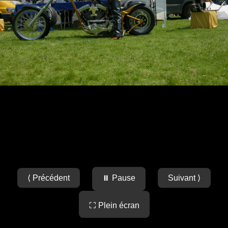
⟨ Précédent
⏸ Pause
Suivant ⟩
⛶ Plein écran