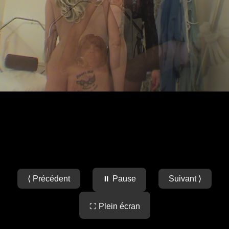
⟨ Précédent
⏸ Pause
Suivant ⟩
⛶ Plein écran