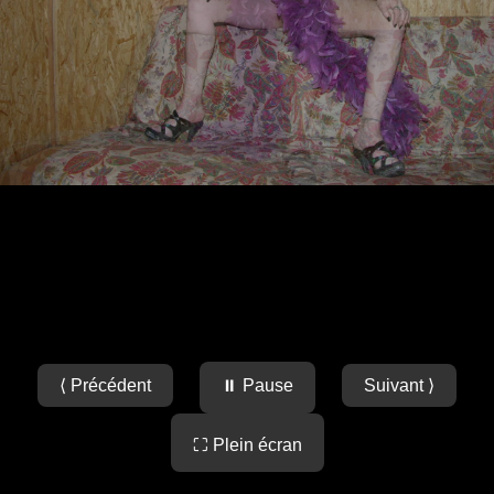
⟨ Précédent
⏸ Pause
Suivant ⟩
⛶ Plein écran