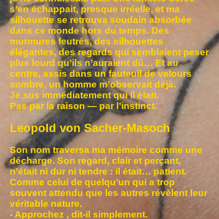
s’en échappait, presque irréelle, et ma
silhouette se retrouva soudain absorbée
dans ce monde hors du temps. Des
murmures feutrés, des silhouettes
élégantes, des regards qui semblaient peser
plus lourd qu’ils n’auraient dû… Et au
centre, assis dans un fauteuil de velours
sombre, un homme m’observait déjà.
Je sus immédiatement qui il était.
Pas par la raison — par l’instinct.
Leopold von Sacher-Masoch
Son nom traversa ma mémoire comme une
décharge. Son regard, clair et perçant,
n’était ni dur ni tendre : il était… patient.
Comme celui de quelqu’un qui a trop
souvent attendu que les autres révèlent leur
véritable nature.
- Approchez , dit-il simplement.