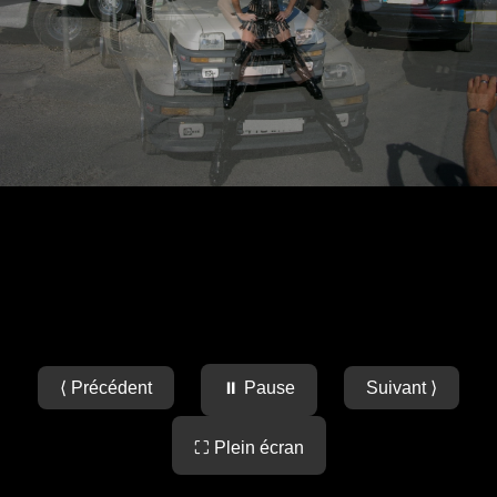
⟨ Précédent
⏸ Pause
Suivant ⟩
⛶ Plein écran